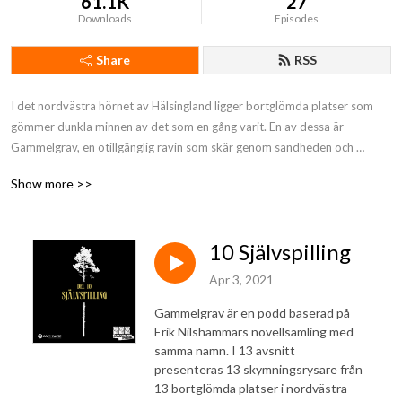
61.1K
27
Downloads
Episodes
Share
RSS
I det nordvästra hörnet av Hälsingland ligger bortglömda platser som 
gömmer dunkla minnen av det som en gång varit. En av dessa är 
Gammelgrav, en otillgänglig ravin som skär genom sandheden och 
mynnar ut i älven Ljusnan. Det sägs att där finns guld som vaktas av 
Show more >>
vittrorna. Guld som ingen tillåts hitta. Endast en tunn hinna skiljer oss 
från denna värld. Allt som behövs är en liten rispa för att det som en 
gång glömts åter skall göra sig påmint.

10 Självspilling
I podden "Gammelgrav" låter dig Malin Lindgren och Erik Nilshammar 
kika in genom glipan.
Apr 3, 2021
Gammelgrav är en podd baserad på
Erik Nilshammars novellsamling med
samma namn. I 13 avsnitt
presenteras 13 skymningsrysare från
13 bortglömda platser i nordvästra