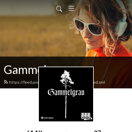
Gammelgrav
https://feed.podbean.com/chatterboxprod/feed.xml